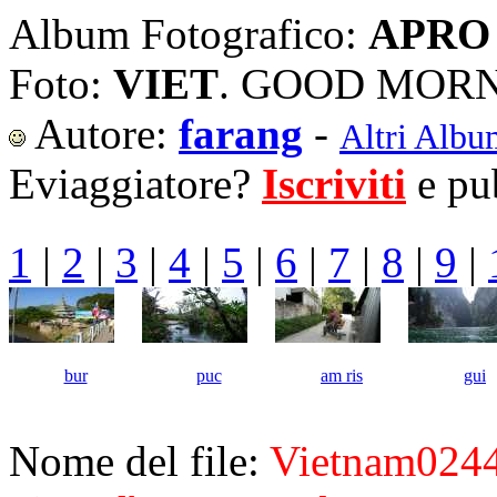
Album Fotografico:
APRO 
Foto:
VIET
. GOOD MOR
Autore:
farang
-
Altri Albu
Eviaggiatore?
Iscriviti
e pub
1
|
2
|
3
|
4
|
5
|
6
|
7
|
8
|
9
|
bur
puc
am ris
gui
Nome del file:
Vietnam0244