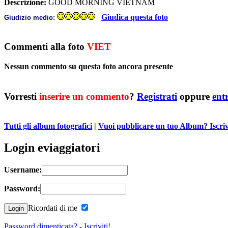
Descrizione:
GOOD MORNING VIETNAM
Giudica questa foto
Giudizio medio:
Commenti alla foto
VIET
Nessun commento su questa foto ancora presente
Vorresti
inserire un commento
?
Registrati
oppure
ent
Tutti gli album fotografici
|
Vuoi pubblicare un tuo Album? Iscrivit
Login eviaggiatori
Username:
Password:
Ricordati di me
Password dimenticata?
-
Iscriviti!