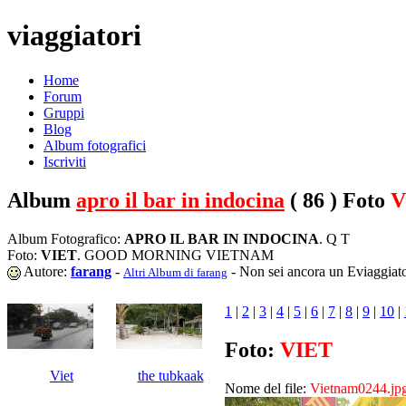
viaggiatori
Home
Forum
Gruppi
Blog
Album fotografici
Iscriviti
Album
apro il bar in indocina
( 86 ) Foto
V
Album Fotografico:
APRO IL BAR IN INDOCINA
. Q T
Foto:
VIET
. GOOD MORNING VIETNAM
Autore:
farang
-
- Non sei ancora un Eviaggiat
Altri Album di farang
1
|
2
|
3
|
4
|
5
|
6
|
7
|
8
|
9
|
10
|
Foto:
VIET
Viet
the tubkaak
Nome del file:
Vietnam0244.jp