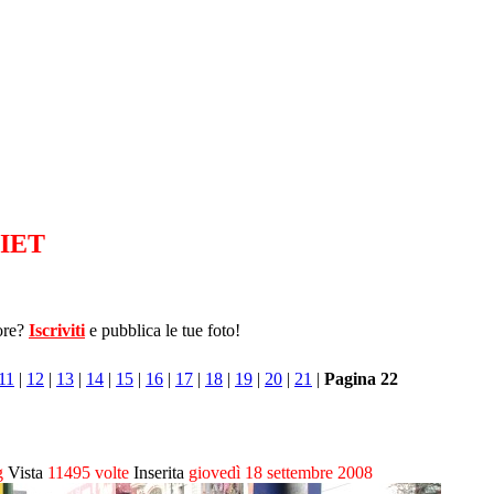
IET
ore?
Iscriviti
e pubblica le tue foto!
11
|
12
|
13
|
14
|
15
|
16
|
17
|
18
|
19
|
20
|
21
|
Pagina 22
g
Vista
11495 volte
Inserita
giovedì 18 settembre 2008