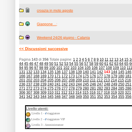
croazia in moto agosto
Giappone....;
Weekend 24/26 giugno - Catania
<< Discussioni successive
Pagina
143
di
356
Totale pagine:
1
2
3
4
5
6
7
8
9
10
11
12
13
14
15
1
44
45
46
47
48
49
50
51
52
53
54
55
56
57
58
59
60
61
62
63
64
65
6
94
95
96
97
98
99
100
101
102
103
104
105
106
107
108
109
110
11
131
132
133
134
135
136
137
138
139
140
141
142
143
144
145
146
166
167
168
169
170
171
172
173
174
175
176
177
178
179
180
181
201
202
203
204
205
206
207
208
209
210
211
212
213
214
215
216
236
237
238
239
240
241
242
243
244
245
246
247
248
249
250
251
271
272
273
274
275
276
277
278
279
280
281
282
283
284
285
286
306
307
308
309
310
311
312
313
314
315
316
317
318
319
320
321
341
342
343
344
345
346
347
348
349
350
351
352
353
354
355
356
:
Livello utenti
e
Livello 1 -
viaggiatore
e
Livello 2 -
viaggiatore VIP
Livello 3 - Amministratore