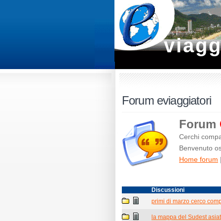
viagg
Forum eviaggiatori
Forum
Cerchi compag
Benvenuto osp
Home forum
Discussioni
primi di marzo cerco comp
la mappa del Sudest asiati