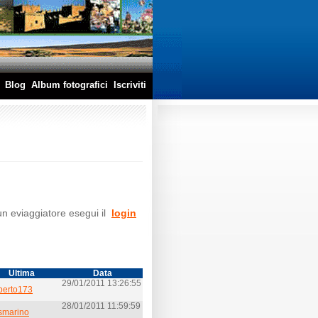
Blog
Album fotografici
Iscriviti
 un eviaggiatore esegui il
login
Ultima
Data
29/01/2011 13:26:55
berto173
28/01/2011 11:59:59
smarino