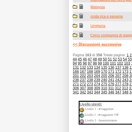
Malaysia
costa rica e panama
Ungheria
Cerco compagna di viaggi
<< Discussioni successive
Pagina
163
di
356
Totale pagine:
1
2
44
45
46
47
48
49
50
51
52
53
54
55
94
95
96
97
98
99
100
101
102
103
131
132
133
134
135
136
137
138
1
166
167
168
169
170
171
172
173
1
201
202
203
204
205
206
207
208
2
236
237
238
239
240
241
242
243
2
271
272
273
274
275
276
277
278
2
306
307
308
309
310
311
312
313
3
341
342
343
344
345
346
347
348
3
:
Livello utenti
e
Livello 1 -
viaggiatore
e
Livello 2 -
viaggiatore VIP
Livello 3 - Amministratore