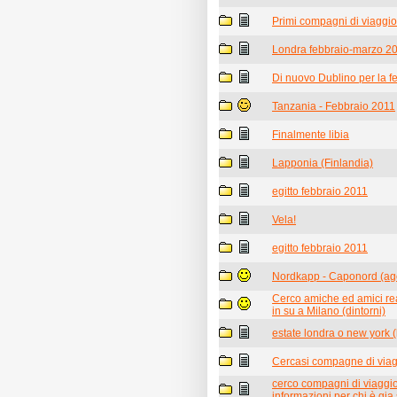
Primi compagni di viaggio
Londra febbraio-marzo 2
Di nuovo Dublino per la fe
Tanzania - Febbraio 2011
Finalmente libia
Lapponia (Finlandia)
egitto febbraio 2011
Vela!
egitto febbraio 2011
Nordkapp - Caponord (ag
Cerco amiche ed amici rea
in su a Milano (dintorni)
estate londra o new york (
Cercasi compagne di viag
cerco compagni di viaggio
informazioni per chi è gia 