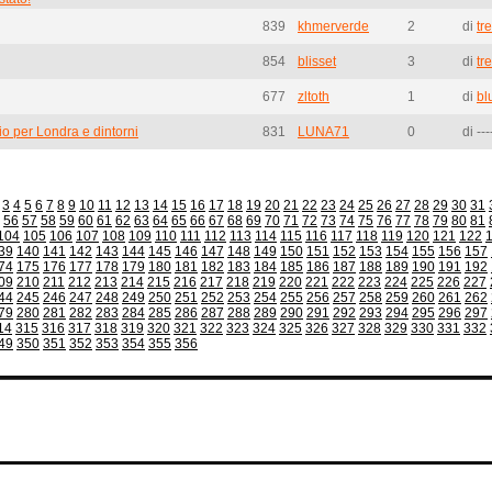
839
khmerverde
2
di
tr
854
blisset
3
di
tr
677
zltoth
1
di
bl
o per Londra e dintorni
831
LUNA71
0
di ---
3
4
5
6
7
8
9
10
11
12
13
14
15
16
17
18
19
20
21
22
23
24
25
26
27
28
29
30
31
56
57
58
59
60
61
62
63
64
65
66
67
68
69
70
71
72
73
74
75
76
77
78
79
80
81
104
105
106
107
108
109
110
111
112
113
114
115
116
117
118
119
120
121
122
39
140
141
142
143
144
145
146
147
148
149
150
151
152
153
154
155
156
157
74
175
176
177
178
179
180
181
182
183
184
185
186
187
188
189
190
191
192
09
210
211
212
213
214
215
216
217
218
219
220
221
222
223
224
225
226
227
44
245
246
247
248
249
250
251
252
253
254
255
256
257
258
259
260
261
262
79
280
281
282
283
284
285
286
287
288
289
290
291
292
293
294
295
296
297
14
315
316
317
318
319
320
321
322
323
324
325
326
327
328
329
330
331
332
49
350
351
352
353
354
355
356