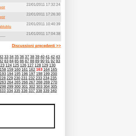
22/01/2011 17:32:24
evor
22/01/2011 17:26:30
evor
22/01/2011 10:40:39
ublublu
21/01/2011 17:04:38
-----
Discussioni precedenti >>
32
33
34
35
36
37
38
39
40
41
42
43
82
83
84
85
86
87
88
89
90
91
92
93
123
124
125
126
127
128
129
130
158
159
160
161
162
163
164
165
193
194
195
196
197
198
199
200
228
229
230
231
232
233
234
235
263
264
265
266
267
268
269
270
298
299
300
301
302
303
304
305
333
334
335
336
337
338
339
340