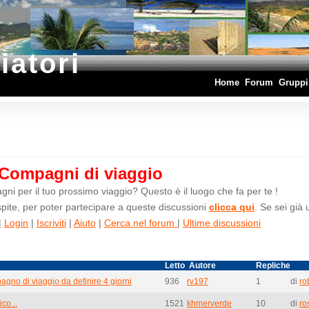
iatori
Home
Forum
Gruppi
Compagni di viaggio
ni per il tuo prossimo viaggio? Questo è il luogo che fa per te !
ite, per poter partecipare a queste discussioni
clicca qui
. Se sei già
|
Login
|
Iscriviti
|
Aiuto
|
Cerca nel forum
|
Ultime discussioni
Letto
Autore
Repliche
agno di viaggio da definire 4 giorni
936
rv197
1
di
ro
co...
1521
khmerverde
10
di
ro