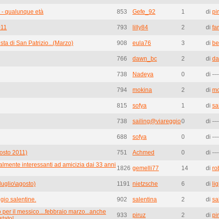
 - qualunque età
853
Gefe_92
1
di
pi
011
793
lilly84
2
di
fa
sta di San Patrizio...(Marzo)
908
eula76
3
di
be
766
dawn_bc
2
di
d
738
Nadeya
0
di ---
794
mokina
2
di
mo
815
sofya
1
di
sa
738
sailing@viareggio
0
di ---
688
sofya
0
di ---
osto 2011)
751
Achmed
0
di ---
lmente interessanti ad amicizia dai 33 anni
1826
gemelli77
14
di
ro
luglio\agosto)
1191
nietzsche
6
di
li
gio salentine.
902
salentina
2
di
sa
 per il messico....febbraio marzo...anche
933
piruz
2
di
pi
stato!