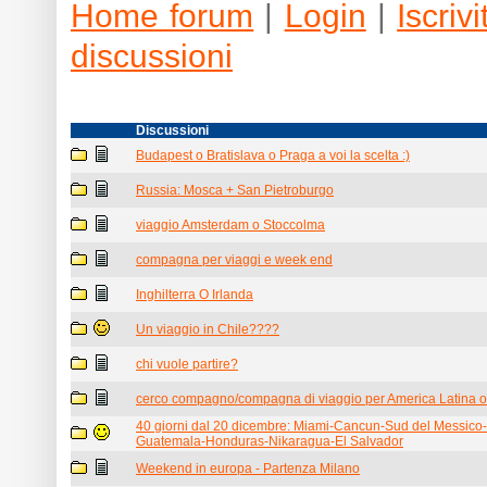
Home forum
|
Login
|
Iscrivit
discussioni
Discussioni
Budapest o Bratislava o Praga a voi la scelta :)
Russia: Mosca + San Pietroburgo
viaggio Amsterdam o Stoccolma
compagna per viaggi e week end
Inghilterra O Irlanda
Un viaggio in Chile????
chi vuole partire?
cerco compagno/compagna di viaggio per America Latina o 
40 giorni dal 20 dicembre: Miami-Cancun-Sud del Messico-
Guatemala-Honduras-Nikaragua-El Salvador
Weekend in europa - Partenza Milano