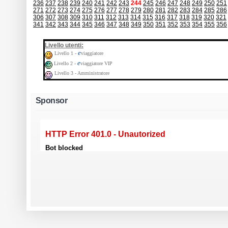
236
237
238
239
240
241
242
243
244
245
246
247
248
249
250
251
271
272
273
274
275
276
277
278
279
280
281
282
283
284
285
286
306
307
308
309
310
311
312
313
314
315
316
317
318
319
320
321
341
342
343
344
345
346
347
348
349
350
351
352
353
354
355
356
:
Livello utenti
e
Livello 1 -
viaggiatore
e
Livello 2 -
viaggiatore VIP
Livello 3 - Amministratore
Sponsor