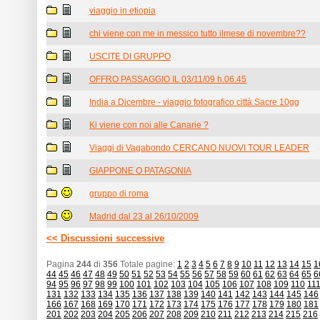
viaggio in etiopia
chi viene con me in messico tutto ilmese di novembre??
USCITE DI GRUPPO
OFFRO PASSAGGIO IL 03/11/09 h.06.45
India a Dicembre - viaggio fotografico città Sacre 10gg
Ki viene con noi alle Canarie ?
Viaggi di Vagabondo CERCANO NUOVI TOUR LEADER
GIAPPONE O PATAGONIA
gruppo di roma
Madrid dal 23 al 26/10/2009
<< Discussioni successive
Pagina
244
di
356
Totale pagine:
1
2
3
4
5
6
7
8
9
10
11
12
13
14
15
1
44
45
46
47
48
49
50
51
52
53
54
55
56
57
58
59
60
61
62
63
64
65
6
94
95
96
97
98
99
100
101
102
103
104
105
106
107
108
109
110
11
131
132
133
134
135
136
137
138
139
140
141
142
143
144
145
146
166
167
168
169
170
171
172
173
174
175
176
177
178
179
180
181
201
202
203
204
205
206
207
208
209
210
211
212
213
214
215
216