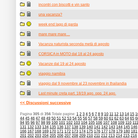
incontri con biscotti e vin santo
una vacanza?
week end lago di garda
mare mare mare....
Vacanza naturista seconda metà di agosto
CORSICA in MOTO dal 18 al 24 agosto
Vacanze dal 19 al 24 agosto
viaggio namibia
viaggio dal 9 novembre al 23 novembre in thailandia
Last minute creta part. 18/19 ago. opp. 24 ago.
<< Discussioni successive
Pagina
305
di
356
Totale pagine:
1
2
3
4
5
6
7
8
9
10
11
12
13
14
15
1
44
45
46
47
48
49
50
51
52
53
54
55
56
57
58
59
60
61
62
63
64
65
6
94
95
96
97
98
99
100
101
102
103
104
105
106
107
108
109
110
11
131
132
133
134
135
136
137
138
139
140
141
142
143
144
145
146
166
167
168
169
170
171
172
173
174
175
176
177
178
179
180
181
201
202
203
204
205
206
207
208
209
210
211
212
213
214
215
216