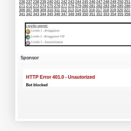
236
237
238
239
240
241
242
243
244
245
246
247
248
249
250
251
271
272
273
274
275
276
277
278
279
280
281
282
283
284
285
286
306
307
308
309
310
311
312
313
314
315
316
317
318
319
320
321
341
342
343
344
345
346
347
348
349
350
351
352
353
354
355
356
:
Livello utenti
e
Livello 1 -
viaggiatore
e
Livello 2 -
viaggiatore VIP
Livello 3 - Amministratore
Sponsor