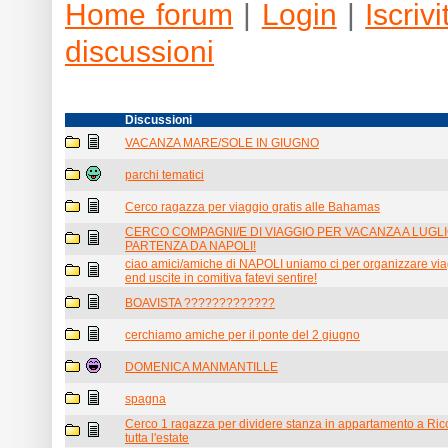
Home forum
|
Login
|
Iscrivit
discussioni
Discussioni
VACANZA MARE/SOLE IN GIUGNO
parchi tematici
Cerco ragazza per viaggio gratis alle Bahamas
CERCO COMPAGNI/E DI VIAGGIO PER VACANZA A LUGL
PARTENZA DA NAPOLI!
ciao amici/amiche di NAPOLI uniamo ci per organizzare vi
end uscite in comitiva fatevi sentire!
BOAVISTA ?????????????
cerchiamo amiche per il ponte del 2 giugno
DOMENICA MANMANTILLE
spagna
Cerco 1 ragazza per dividere stanza in appartamento a Ric
tutta l'estate