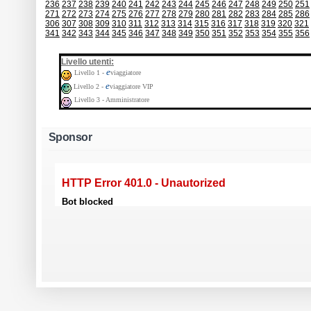
236
237
238
239
240
241
242
243
244
245
246
247
248
249
250
251
271
272
273
274
275
276
277
278
279
280
281
282
283
284
285
286
306
307
308
309
310
311
312
313
314
315
316
317
318
319
320
321
341
342
343
344
345
346
347
348
349
350
351
352
353
354
355
356
:
Livello utenti
e
Livello 1 -
viaggiatore
e
Livello 2 -
viaggiatore VIP
Livello 3 - Amministratore
Sponsor