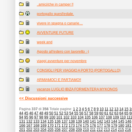
..amici/che in camper !!
portogallo quest'estate.
vivere in spagna o canarie....
AVVENTURE FUTURE
week and
Agosto all'estero con lavoretto :-)
viaggi avventure per novembre
CONSIGLI PER VIAGGIO A PORTO (PORTOGALLO)
ARMIAMOCI E PARTIAMO!!
vacanze LUGLIO IBIZA FORMENTERA MYKONOS
<< Discussioni successive
Pagina
337
di
356
Totale pagine:
1
2
3
4
5
6
7
8
9
10
11
12
13
14
15
1
44
45
46
47
48
49
50
51
52
53
54
55
56
57
58
59
60
61
62
63
64
65
6
94
95
96
97
98
99
100
101
102
103
104
105
106
107
108
109
110
11
131
132
133
134
135
136
137
138
139
140
141
142
143
144
145
146
166
167
168
169
170
171
172
173
174
175
176
177
178
179
180
181
201
202
203
204
205
206
207
208
209
210
211
212
213
214
215
216