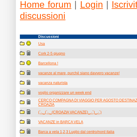
Home forum
|
Login
|
Iscrivit
discussioni
Discussioni
Usa
Cork 2-5 giugno
Barcellona !
vacanze al mare, purché siano davvero vacanze!
vacanza naturista
voglio organizzare un week end
CERCO COMPAGNA DI VIAGGIO PER AGOSTO DESTINA
CROAZIA
(`·._(`·._(CROAZIA VACANZE)_.·´)_.·´)
VACANZE in BARCA VELA
Barca a vela 1,2,3 Luglio dal centro/nord italia