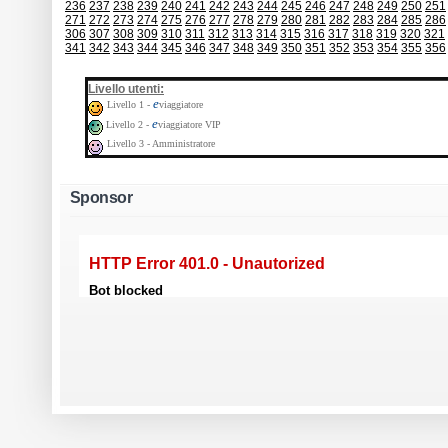
236
237
238
239
240
241
242
243
244
245
246
247
248
249
250
251
271
272
273
274
275
276
277
278
279
280
281
282
283
284
285
286
306
307
308
309
310
311
312
313
314
315
316
317
318
319
320
321
341
342
343
344
345
346
347
348
349
350
351
352
353
354
355
356
:
Livello utenti
e
Livello 1 -
viaggiatore
e
Livello 2 -
viaggiatore VIP
Livello 3 - Amministratore
Sponsor