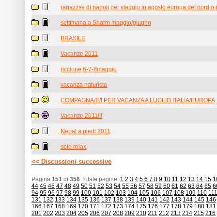
ragazzi/e di napoli per viaggio in agosto europa del nord o
settimana a Sharm maggio/giugno
BRASILE
Vacanze 2011
riccione 6-7-8maggio
vacanza naturista
COMPAGNA/E/I PER VACANZA A LUGLIO ITALIA/EUROPA
Vacanze 2011!!!
Nepal a piedi 2011
sole relax
<< Discussioni successive
Pagina
151
di
356
Totale pagine:
1
2
3
4
5
6
7
8
9
10
11
12
13
14
15
1
44
45
46
47
48
49
50
51
52
53
54
55
56
57
58
59
60
61
62
63
64
65
6
94
95
96
97
98
99
100
101
102
103
104
105
106
107
108
109
110
11
131
132
133
134
135
136
137
138
139
140
141
142
143
144
145
146
166
167
168
169
170
171
172
173
174
175
176
177
178
179
180
181
201
202
203
204
205
206
207
208
209
210
211
212
213
214
215
216