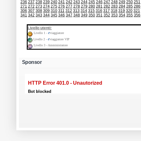
236
237
238
239
240
241
242
243
244
245
246
247
248
249
250
251
271
272
273
274
275
276
277
278
279
280
281
282
283
284
285
286
306
307
308
309
310
311
312
313
314
315
316
317
318
319
320
321
341
342
343
344
345
346
347
348
349
350
351
352
353
354
355
356
:
Livello utenti
e
Livello 1 -
viaggiatore
e
Livello 2 -
viaggiatore VIP
Livello 3 - Amministratore
Sponsor