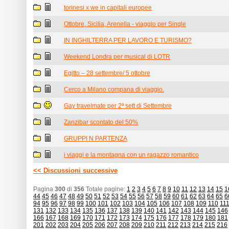
torinesi x we in capitali europee
Ottobre, Sicilia, Arenella - viaggio per Single
IN INGHILTERRA PER LAVORO E TURISMO?
Weekend Londra per musical di LOTR
Egitto – 28 settembre/ 5 ottobre
Cerco a Milano compana di viaggio.
Gay travelmate per 2ª sett di Settembre
Zanzibar scontato del 50%
GRUPPI N PARTENZA
i viaggi e la montagna con un ragazzo romantico
<< Discussioni successive
Pagina
300
di
356
Totale pagine:
1
2
3
4
5
6
7
8
9
10
11
12
13
14
15
1
44
45
46
47
48
49
50
51
52
53
54
55
56
57
58
59
60
61
62
63
64
65
6
94
95
96
97
98
99
100
101
102
103
104
105
106
107
108
109
110
11
131
132
133
134
135
136
137
138
139
140
141
142
143
144
145
146
166
167
168
169
170
171
172
173
174
175
176
177
178
179
180
181
201
202
203
204
205
206
207
208
209
210
211
212
213
214
215
216