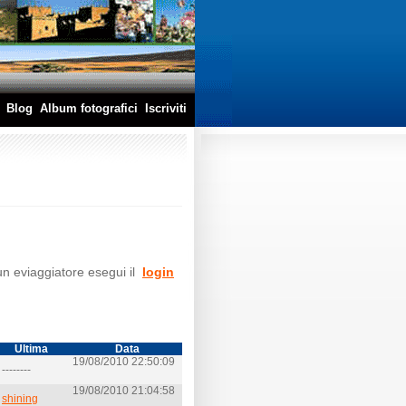
Blog
Album fotografici
Iscriviti
 un eviaggiatore esegui il
login
Ultima
Data
19/08/2010 22:50:09
 --------
19/08/2010 21:04:58
i
shining