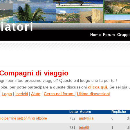
iatori
Home
Forum
Gruppi
Compagni di viaggio
ni per il tuo prossimo viaggio? Questo è il luogo che fa per te !
ite, per poter partecipare a queste discussioni
clicca qui
. Se sei già
|
Login
|
Iscriviti
|
Aiuto
|
Cerca nel forum
|
Ultime discussioni
Letto
Autore
Repliche
o per fine sett primi di ottobre
732
andymila
0
di
731
brio68
1
d