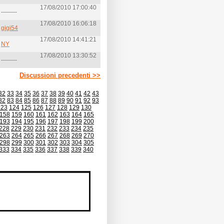
17/08/2010 17:00:40
 --------
17/08/2010 16:06:18
i
gigi54
17/08/2010 14:41:21
i
NY
17/08/2010 13:30:52
 --------
Discussioni precedenti >>
32
33
34
35
36
37
38
39
40
41
42
43
82
83
84
85
86
87
88
89
90
91
92
93
123
124
125
126
127
128
129
130
158
159
160
161
162
163
164
165
193
194
195
196
197
198
199
200
228
229
230
231
232
233
234
235
263
264
265
266
267
268
269
270
298
299
300
301
302
303
304
305
333
334
335
336
337
338
339
340