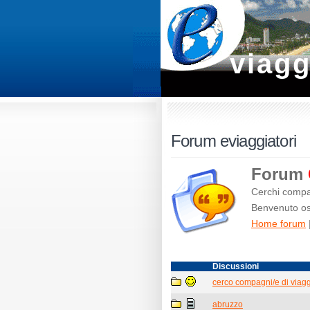
viagg
Forum eviaggiatori
Forum
Cerchi compag
Benvenuto osp
Home forum
Discussioni
cerco compagni/e di viaggi
abruzzo