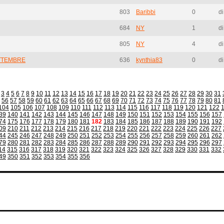
803
Baribbi
0
di
684
NY
1
d
805
NY
4
d
TTEMBRE
636
kynthia83
0
di
3
4
5
6
7
8
9
10
11
12
13
14
15
16
17
18
19
20
21
22
23
24
25
26
27
28
29
30
31
56
57
58
59
60
61
62
63
64
65
66
67
68
69
70
71
72
73
74
75
76
77
78
79
80
81
104
105
106
107
108
109
110
111
112
113
114
115
116
117
118
119
120
121
122
39
140
141
142
143
144
145
146
147
148
149
150
151
152
153
154
155
156
157
74
175
176
177
178
179
180
181
182
183
184
185
186
187
188
189
190
191
192
09
210
211
212
213
214
215
216
217
218
219
220
221
222
223
224
225
226
227
44
245
246
247
248
249
250
251
252
253
254
255
256
257
258
259
260
261
262
79
280
281
282
283
284
285
286
287
288
289
290
291
292
293
294
295
296
297
14
315
316
317
318
319
320
321
322
323
324
325
326
327
328
329
330
331
332
49
350
351
352
353
354
355
356