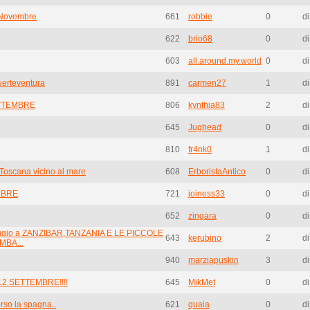
 Novembre
661
robbie
0
di
622
brio68
0
di
603
all.around.my.world
0
di
uerteventura
891
carmen27
1
d
TTEMBRE
806
kynthia83
2
d
645
Jughead
0
di
810
fr4nk0
1
d
Toscana vicino al mare
608
ErboristaAntico
0
di
MBRE
721
joiness33
0
di
652
zingara
0
di
iaggio a ZANZIBAR,TANZANIA E LE PICCOLE
643
kerubino
2
d
MBA...
940
marziapuskin
3
d
12 SETTEMBRE!!!!
645
MikMet
0
di
rso la spagna..
621
quaia
0
di