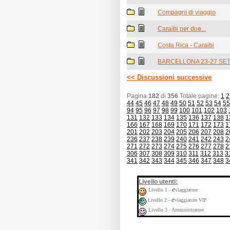
Compagni di viaggio
Caraibi per due...
Costa Rica - Caraibi
BARCELLONA 23-27 SE
<< Discussioni successive
Pagina
182
di
356
Totale pagine:
1
2
44
45
46
47
48
49
50
51
52
53
54
55
94
95
96
97
98
99
100
101
102
103
131
132
133
134
135
136
137
138
1
166
167
168
169
170
171
172
173
1
201
202
203
204
205
206
207
208
2
236
237
238
239
240
241
242
243
2
271
272
273
274
275
276
277
278
2
306
307
308
309
310
311
312
313
3
341
342
343
344
345
346
347
348
3
:
Livello utenti
e
Livello 1 -
viaggiatore
e
Livello 2 -
viaggiatore VIP
Livello 3 - Amministratore