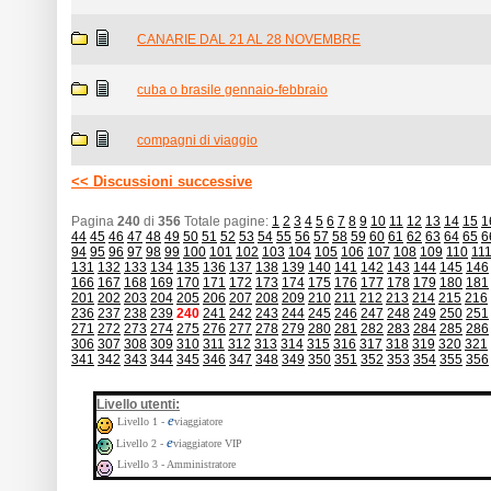
CANARIE DAL 21 AL 28 NOVEMBRE
cuba o brasile gennaio-febbraio
compagni di viaggio
<< Discussioni successive
Pagina
240
di
356
Totale pagine:
1
2
3
4
5
6
7
8
9
10
11
12
13
14
15
1
44
45
46
47
48
49
50
51
52
53
54
55
56
57
58
59
60
61
62
63
64
65
6
94
95
96
97
98
99
100
101
102
103
104
105
106
107
108
109
110
11
131
132
133
134
135
136
137
138
139
140
141
142
143
144
145
146
166
167
168
169
170
171
172
173
174
175
176
177
178
179
180
181
201
202
203
204
205
206
207
208
209
210
211
212
213
214
215
216
236
237
238
239
240
241
242
243
244
245
246
247
248
249
250
251
271
272
273
274
275
276
277
278
279
280
281
282
283
284
285
286
306
307
308
309
310
311
312
313
314
315
316
317
318
319
320
321
341
342
343
344
345
346
347
348
349
350
351
352
353
354
355
356
:
Livello utenti
e
Livello 1 -
viaggiatore
e
Livello 2 -
viaggiatore VIP
Livello 3 - Amministratore