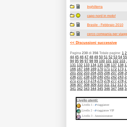
Inghilterra
capo nord in moto!
Brasile - Febbraio 2010
cerco compania per viagg
<< Discussioni successive
Pagina
230
di
356
Totale pagine:
1
2
44
45
46
47
48
49
50
51
52
53
54
55
94
95
96
97
98
99
100
101
102
103
131
132
133
134
135
136
137
138
1
166
167
168
169
170
171
172
173
1
201
202
203
204
205
206
207
208
2
236
237
238
239
240
241
242
243
2
271
272
273
274
275
276
277
278
2
306
307
308
309
310
311
312
313
3
341
342
343
344
345
346
347
348
3
:
Livello utenti
e
Livello 1 -
viaggiatore
e
Livello 2 -
viaggiatore VIP
Livello 3 - Amministratore