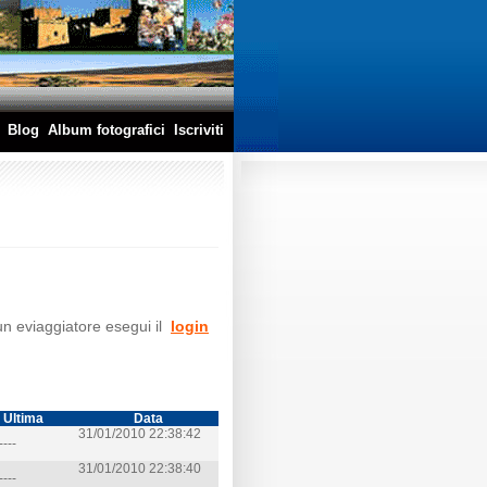
Blog
Album fotografici
Iscriviti
 un eviaggiatore esegui il
login
Ultima
Data
31/01/2010 22:38:42
----
31/01/2010 22:38:40
----