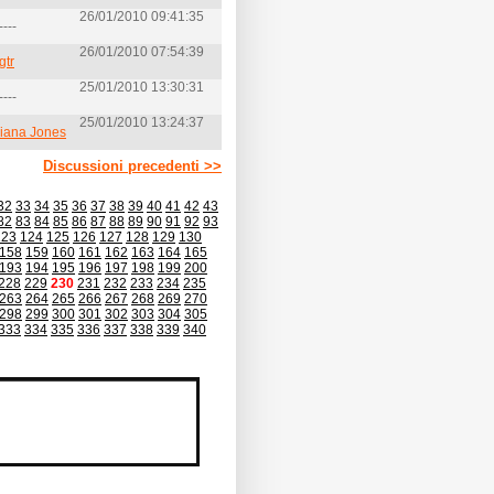
26/01/2010 09:41:35
----
26/01/2010 07:54:39
gtr
25/01/2010 13:30:31
----
25/01/2010 13:24:37
diana Jones
Discussioni precedenti >>
32
33
34
35
36
37
38
39
40
41
42
43
82
83
84
85
86
87
88
89
90
91
92
93
123
124
125
126
127
128
129
130
158
159
160
161
162
163
164
165
193
194
195
196
197
198
199
200
228
229
230
231
232
233
234
235
263
264
265
266
267
268
269
270
298
299
300
301
302
303
304
305
333
334
335
336
337
338
339
340