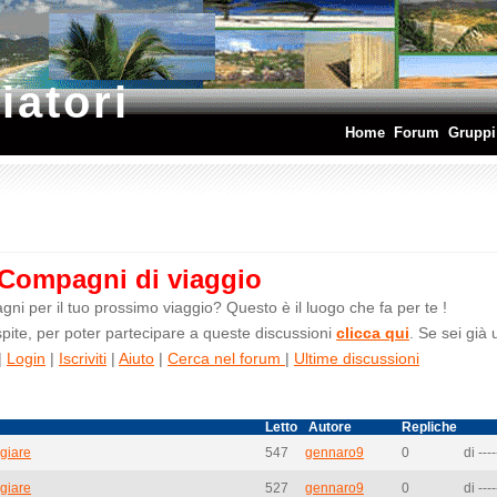
iatori
Home
Forum
Gruppi
Compagni di viaggio
ni per il tuo prossimo viaggio? Questo è il luogo che fa per te !
ite, per poter partecipare a queste discussioni
clicca qui
. Se sei già
|
Login
|
Iscriviti
|
Aiuto
|
Cerca nel forum
|
Ultime discussioni
Letto
Autore
Repliche
giare
547
gennaro9
0
di ----
giare
527
gennaro9
0
di ----