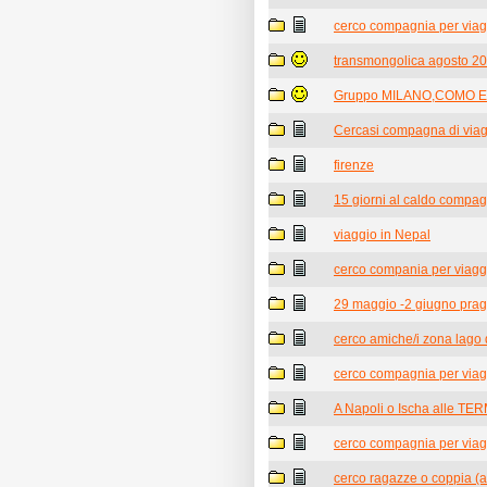
cerco compagnia per viag
transmongolica agosto 2
Gruppo MILANO,COMO E 
Cercasi compagna di viagg
firenze
15 giorni al caldo compagn
viaggio in Nepal
cerco compania per viagg
29 maggio -2 giugno pra
cerco amiche/i zona lago 
cerco compagnia per viag
A Napoli o Ischa alle TE
cerco compagnia per viag
cerco ragazze o coppia (a