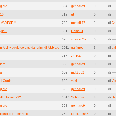
giare
534
gennaro9
0
di ----
010
718
utri
0
di ----
VARESE !!!!
782
gemelli77
1
di
Ch
io...
591
Como81
0
di ----
696
sharon762
0
di ----
i/e di viaggio cercasi dai primi di febbraio
1011
galfanog
3
di
ga
716
zar1001
0
di ----
iare
586
gennaro9
0
di ----
ga
609
nick2882
0
di ----
di Garda
820
yuki
1
di
Vi
giare
529
gennaro9
0
di ----
RME:chi viene??
1017
SoRRoW
8
di
cl
giare
568
gennaro9
0
di ----
ffidabili) per marocco
759
koutkouta84
0
di ----