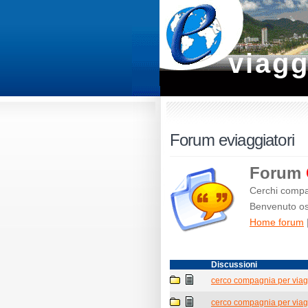
viagg
Forum eviaggiatori
Forum
Cerchi compag
Benvenuto osp
Home forum
Discussioni
cerco compagnia per viag
cerco compagnia per viag