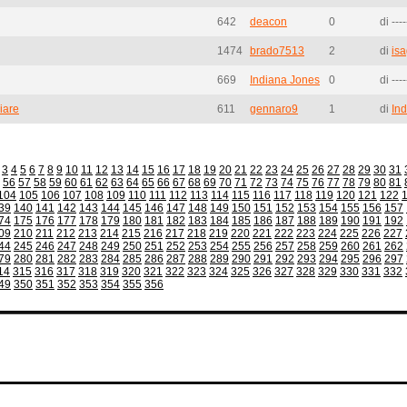
642
deacon
0
di ----
1474
brado7513
2
di
isa
669
Indiana Jones
0
di ----
iare
611
gennaro9
1
di
In
3
4
5
6
7
8
9
10
11
12
13
14
15
16
17
18
19
20
21
22
23
24
25
26
27
28
29
30
31
56
57
58
59
60
61
62
63
64
65
66
67
68
69
70
71
72
73
74
75
76
77
78
79
80
81
104
105
106
107
108
109
110
111
112
113
114
115
116
117
118
119
120
121
122
39
140
141
142
143
144
145
146
147
148
149
150
151
152
153
154
155
156
157
74
175
176
177
178
179
180
181
182
183
184
185
186
187
188
189
190
191
192
09
210
211
212
213
214
215
216
217
218
219
220
221
222
223
224
225
226
227
44
245
246
247
248
249
250
251
252
253
254
255
256
257
258
259
260
261
262
79
280
281
282
283
284
285
286
287
288
289
290
291
292
293
294
295
296
297
14
315
316
317
318
319
320
321
322
323
324
325
326
327
328
329
330
331
332
49
350
351
352
353
354
355
356